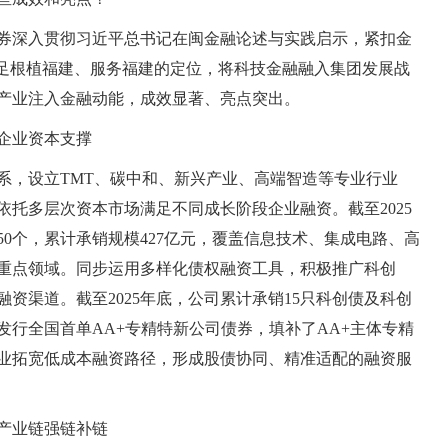
券深入贯彻习近平总书记在闽金融论述与实践启示，紧扣金
立足根植福建、服务福建的定位，将科技金融融入集团发展战
产业注入金融动能，成效显著、亮点突出。
企业资本支撑
系，设立TMT、碳中和、新兴产业、高端智造等专业行业
托多层次资本市场满足不同成长阶段企业融资。截至2025
0个，累计承销规模427亿元，覆盖信息技术、集成电路、高
重点领域。同步运用多样化债权融资工具，积极推广科创
资渠道。截至2025年底，公司累计承销15只科创债及科创
头发行全国首单AA+专精特新公司债券，填补了AA+主体专精
业拓宽低成本融资路径，形成股债协同、精准适配的融资服
产业链强链补链