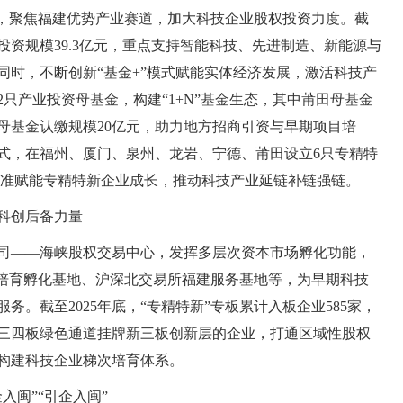
”，聚焦福建优势产业赛道，加大科技企业股权投资力度。截
，投资规模39.3亿元，重点支持智能科技、先进制造、新能源与
同时，不断创新“基金+”模式赋能实体经济发展，激活科技产
只产业投资母基金，构建“1+N”基金生态，其中莆田母基金
母基金认缴规模20亿元，助力地方招商引资与早期项目培
模式，在福州、厦门、泉州、龙岩、宁德、莆田设立6只专精特
，精准赋能专精特新企业成长，推动科技产业延链补链强链。
科创后备力量
司——海峡股权交易中心，发挥多层次资本市场孵化功能，
业培育孵化基地、沪深北交易所福建服务基地等，为早期科技
。截至2025年底，“专精特新”专板累计入板企业585家，
三四板绿色通道挂牌新三板创新层的企业，打通区域性股权
构建科技企业梯次培育体系。
入闽”“引企入闽”